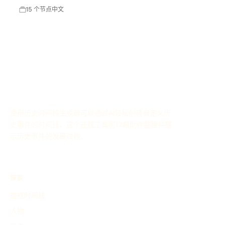
15 个节点
中文
使用历史时间线生成器可以通过AI轻松创建自定义历
史事件的时间线，这个在线工具可以帮助你整理并展
示历史事件的发展过程。
探索
查找时间线
人物