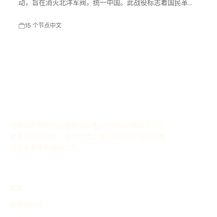
动，旨在消灭北洋军阀，统一中国。此战役标志着国民革命
进入高潮，对中国现代历史产生了深远影响。
15 个节点
中文
使用历史时间线生成器可以通过AI轻松创建自定义历
史事件的时间线，这个在线工具可以帮助你整理并展
示历史事件的发展过程。
探索
查找时间线