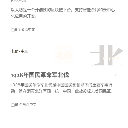
Ethereum
以太坊是一个开创性的区块链平台，支持智能合约和去中心
化应用的开发。
8 个节点
中文
北
其他 · 中文
北伐
15 个节点
1928年国民革命军北伐
1928年国民革命军北伐是中国国民党领导下的重要军事行
动，旨在消灭北洋军阀，统一中国。此战役标志着国民革命
进入高潮，对中国现代历史产生了深远影响。
15 个节点
中文