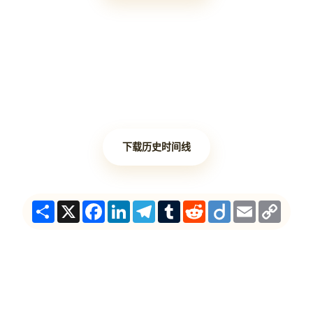
下载历史时间线
Share
X
Facebook
LinkedIn
Telegram
Tumblr
Reddit
Diigo
Email
Copy
Link