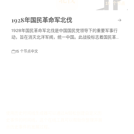
北
15 个节点
1928年国民革命军北伐
1928年国民革命军北伐是中国国民党领导下的重要军事行
动，旨在消灭北洋军阀，统一中国。此战役标志着国民革命
进入高潮，对中国现代历史产生了深远影响。
15 个节点
中文
使用历史时间线生成器可以通过AI轻松创建自定义历
史事件的时间线，这个在线工具可以帮助你整理并展
示历史事件的发展过程。