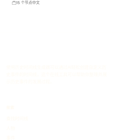
15 个节点
中文
使用历史时间线生成器可以通过AI轻松创建自定义历
史事件的时间线，这个在线工具可以帮助你整理并展
示历史事件的发展过程。
探索
查找时间线
人物
事件