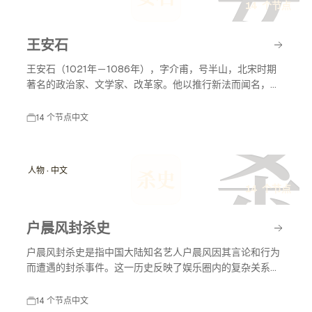
安
14 个节点
王安石
王安石（1021年－1086年），字介甫，号半山，北宋时期
著名的政治家、文学家、改革家。他以推行新法而闻名，致
力于国家的富强与民生的改善，对后世影响深远。
14 个节点
中文
杀
人物 · 中文
杀史
14 个节点
户晨风封杀史
户晨风封杀史是指中国大陆知名艺人户晨风因其言论和行为
而遭遇的封杀事件。这一历史反映了娱乐圈内的复杂关系以
及社会舆论对艺人职业生涯的影响。户晨风在不同时间节点
上因各种原因受到媒体和公众的关注，封杀事件对其职业生
14 个节点
中文