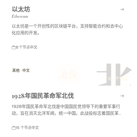
以太坊
Ethereum
以太坊是一个开创性的区块链平台，支持智能合约和去中心
化应用的开发。
8 个节点
中文
北
其他 · 中文
北伐
15 个节点
1928年国民革命军北伐
1928年国民革命军北伐是中国国民党领导下的重要军事行
动，旨在消灭北洋军阀，统一中国。此战役标志着国民革命
进入高潮，对中国现代历史产生了深远影响。
15 个节点
中文