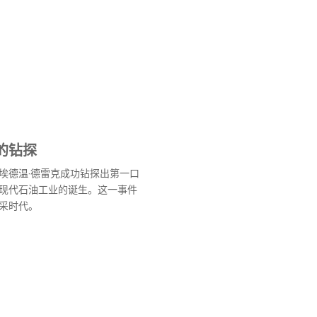
的钻探
埃德温·德雷克成功钻探出第一口
现代石油工业的诞生。这一事件
采时代。