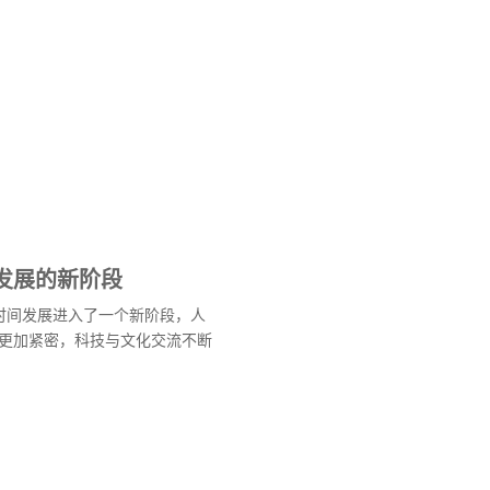
发展的新阶段
界时间发展进入了一个新阶段，人
更加紧密，科技与文化交流不断