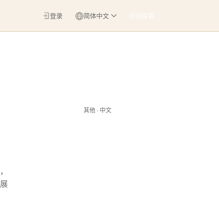
登录
简体中文
开始探索
其他 · 中文
，
展