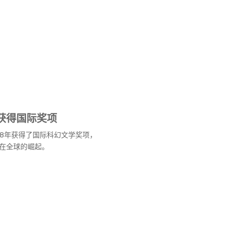
获得国际奖项
08年获得了国际科幻文学奖项，
在全球的崛起。