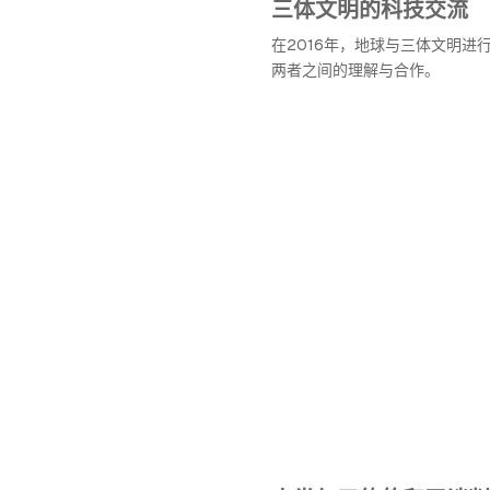
三体文明的科技交流
在2016年，地球与三体文明进
两者之间的理解与合作。