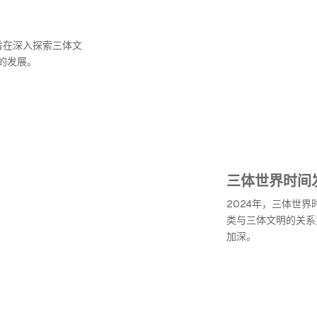
旨在深入探索三体文
的发展。
三体世界时间
2024年，三体世
类与三体文明的关系
加深。