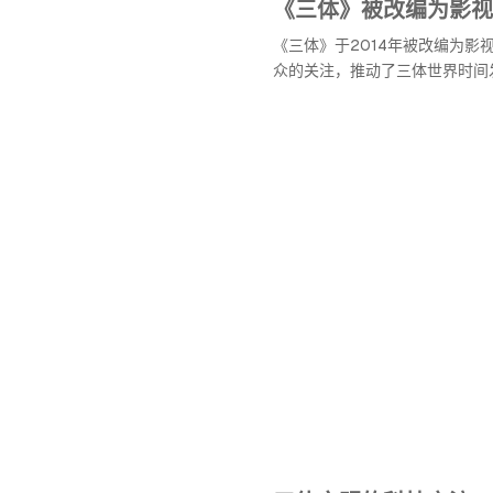
《三体》被改编为影视
《三体》于2014年被改编为影
众的关注，推动了三体世界时间