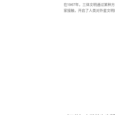
在1967年，三体文明通过某种
家接触，开启了人类对外星文明