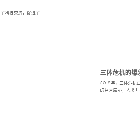
行了科技交流，促进了
三体危机的爆
2018年，三体危
的巨大威胁，人类开