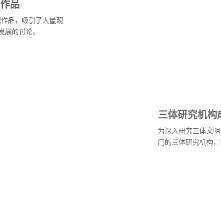
作品
视作品，吸引了大量观
发展的讨论。
三体研究机构
为深入研究三体文明
门的三体研究机构，