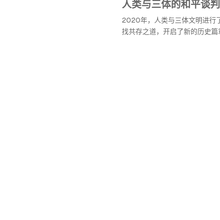
人类与三体的和平谈判
2020年，人类与三体文明进行
找共存之道，开启了新的历史篇