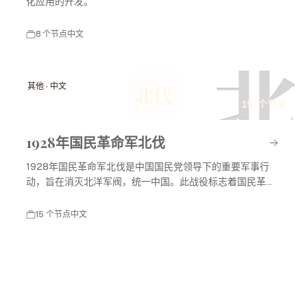
化应用的开发。
8 个节点
中文
北
其他 · 中文
北伐
15 个节点
1928年国民革命军北伐
1928年国民革命军北伐是中国国民党领导下的重要军事行
动，旨在消灭北洋军阀，统一中国。此战役标志着国民革命
进入高潮，对中国现代历史产生了深远影响。
15 个节点
中文