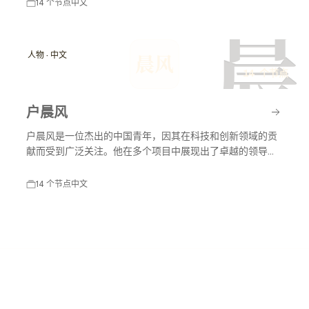
上因各种原因受到媒体和公众的关注，封杀事件对其职业生
14 个节点
中文
涯产生了深远影响。
晨
人物 · 中文
晨风
14 个节点
户晨风
户晨风是一位杰出的中国青年，因其在科技和创新领域的贡
献而受到广泛关注。他在多个项目中展现出了卓越的领导能
力和创新思维，推动了行业的发展。
14 个节点
中文