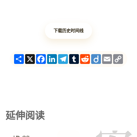
下载历史时间线
Share
X
Facebook
LinkedIn
Telegram
Tumblr
Reddit
Diigo
Email
Copy
Link
延伸阅读