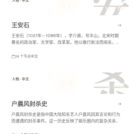
安
人物 · 中文
安石
14 个节点
王安石
王安石（1021年－1086年），字介甫，号半山，北宋时期
著名的政治家、文学家、改革家。他以推行新法而闻名，致
力于国家的富强与民生的改善，对后世影响深远。
14 个节点
中文
杀
人物 · 中文
杀史
14 个节点
户晨风封杀史
户晨风封杀史是指中国大陆知名艺人户晨风因其言论和行为
而遭遇的封杀事件。这一历史反映了娱乐圈内的复杂关系以
及社会舆论对艺人职业生涯的影响。户晨风在不同时间节点