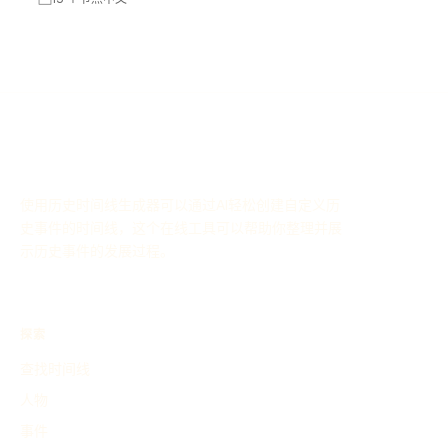
使用历史时间线生成器可以通过AI轻松创建自定义历
史事件的时间线，这个在线工具可以帮助你整理并展
示历史事件的发展过程。
探索
查找时间线
人物
事件