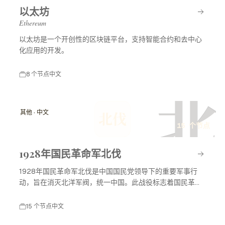
以太坊
Ethereum
以太坊是一个开创性的区块链平台，支持智能合约和去中心
化应用的开发。
8 个节点
中文
北
其他 · 中文
北伐
15 个节点
1928年国民革命军北伐
1928年国民革命军北伐是中国国民党领导下的重要军事行
动，旨在消灭北洋军阀，统一中国。此战役标志着国民革命
进入高潮，对中国现代历史产生了深远影响。
15 个节点
中文