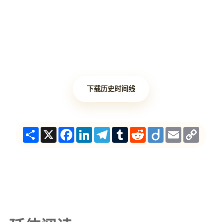
下载历史时间线
Share
X
Facebook
LinkedIn
Telegram
Tumblr
Reddit
Diigo
Email
Copy
Link