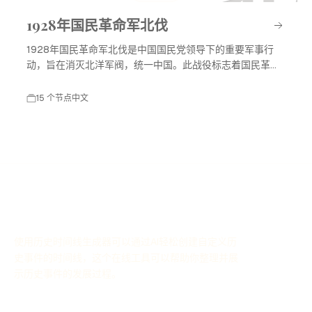
1928年国民革命军北伐
1928年国民革命军北伐是中国国民党领导下的重要军事行
动，旨在消灭北洋军阀，统一中国。此战役标志着国民革命
进入高潮，对中国现代历史产生了深远影响。
15 个节点
中文
使用历史时间线生成器可以通过AI轻松创建自定义历
史事件的时间线，这个在线工具可以帮助你整理并展
示历史事件的发展过程。