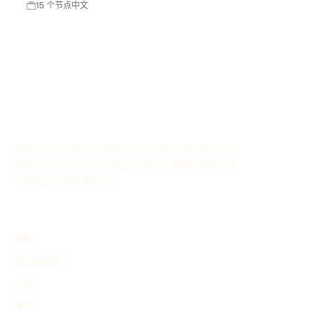
15 个节点
中文
使用历史时间线生成器可以通过AI轻松创建自定义历
史事件的时间线，这个在线工具可以帮助你整理并展
示历史事件的发展过程。
探索
查找时间线
人物
事件