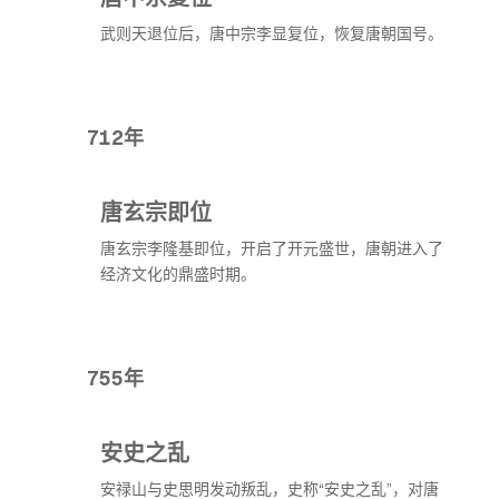
武则天退位后，唐中宗李显复位，恢复唐朝国号。
712年
唐玄宗即位
唐玄宗李隆基即位，开启了开元盛世，唐朝进入了
经济文化的鼎盛时期。
755年
安史之乱
安禄山与史思明发动叛乱，史称“安史之乱”，对唐