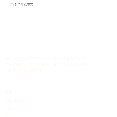
15 个节点
中文
使用历史时间线生成器可以通过AI轻松创建自定义历
史事件的时间线，这个在线工具可以帮助你整理并展
示历史事件的发展过程。
探索
查找时间线
人物