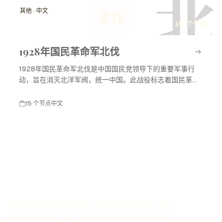
北
其他 · 中文
北伐
15 个节点
1928年国民革命军北伐
1928年国民革命军北伐是中国国民党领导下的重要军事行
动，旨在消灭北洋军阀，统一中国。此战役标志着国民革命
进入高潮，对中国现代历史产生了深远影响。
15 个节点
中文
使用历史时间线生成器可以通过AI轻松创建自定义历
史事件的时间线，这个在线工具可以帮助你整理并展