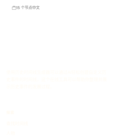
15 个节点
中文
使用历史时间线生成器可以通过AI轻松创建自定义历
史事件的时间线，这个在线工具可以帮助你整理并展
示历史事件的发展过程。
探索
查找时间线
人物