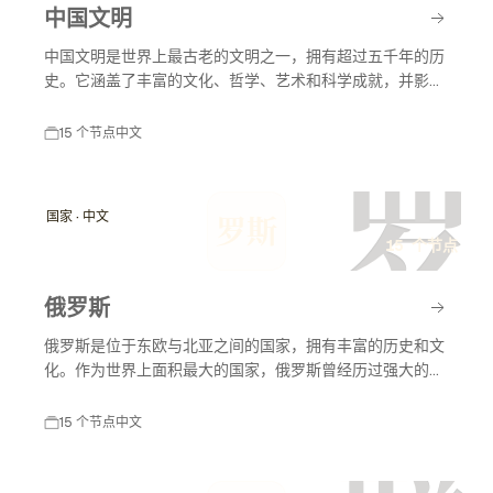
中国文明
中国文明是世界上最古老的文明之一，拥有超过五千年的历
史。它涵盖了丰富的文化、哲学、艺术和科学成就，并影响
了周边国家及世界各地。中国文明展现了从古代到现代的发
展历程，体现了国家的传统与创新，是人类历史的重要组成
15 个节点
中文
部分。
罗
国家 · 中文
罗斯
15 个节点
俄罗斯
俄罗斯是位于东欧与北亚之间的国家，拥有丰富的历史和文
化。作为世界上面积最大的国家，俄罗斯曾经历过强大的帝
国和苏联时期，现为一个联邦制共和国。其历史沿革影响深
远，涵盖政治、经济、文化等多方面的发展。
15 个节点
中文