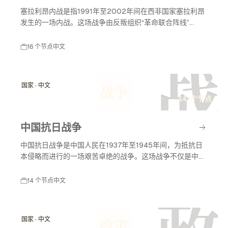
塞拉利昂内战是指1991年至2002年间在西非国家塞拉利昂
发生的一场内战。这场战争由反叛组织“革命联合阵线”
（RUF）发起，主要是由于对政府腐败、贫困和资源分配不
均的不满。内战造成了大量人员伤亡和严重的人道主义危
16 个节点
中文
机，最终在国际社会的干预下结束。
战
国家 · 中文
战争
14 个节点
中国抗日战争
中国抗日战争是中国人民在1937年至1945年间，为抵抗日
本侵略而进行的一场艰苦卓绝的战争。这场战争不仅是中国
历史上的重要事件，也对世界反法西斯战争产生了深远的影
响。抗日战争期间，中国人民团结一致，付出了巨大的牺
14 个节点
中文
牲，最终取得了胜利，为国家的独立与尊严做出了重要贡
献。
国家 · 中文
政策