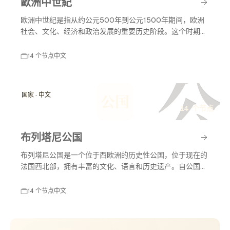
歐洲中世紀
欧洲中世纪是指从约公元500年到公元1500年期间，欧洲
社会、文化、经济和政治发展的重要历史阶段。这个时期既
有基督教的传播，也有封建制度的确立，促进了城镇的发展
和文艺复兴的开始。
14 个节点
中文
公
国家 · 中文
公国
14 个节点
布列塔尼公国
布列塔尼公国是一个位于西欧洲的历史性公国，位于现在的
法国西北部，拥有丰富的文化、语言和历史遗产。自公国成
立以来，布列塔尼经历了多个重要的历史时期，包括独立、
并入法国以及文化复兴等，对欧洲历史产生了深远影响。
14 个节点
中文