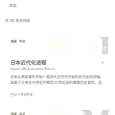
其他
共
20
条时间线
J
国家 · 中文
JM
13 个节点
日本近代化进程
Japan's Modernization Process
日本从黑船事件开始一直到大正时代开始的近代化时间轴，
涵盖了日本在19世纪中期至20世纪初的重要历史事件。这
一时期标志着日本从封建社会向现代国家的转变，经历了西
方列强的压力、明治维新等重大改革，最终形成了现代化的
13 个节点
中文
日本。
国家 · 中文