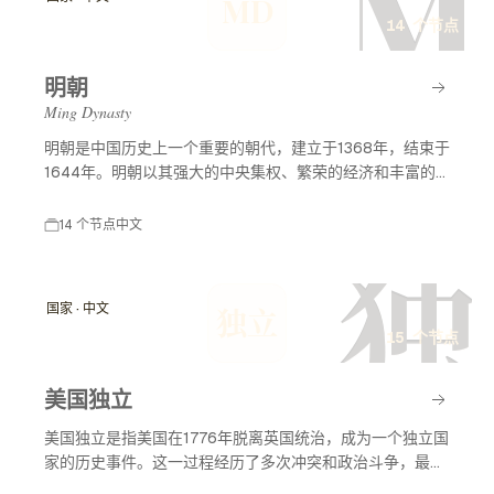
M
MD
14 个节点
明朝
Ming Dynasty
明朝是中国历史上一个重要的朝代，建立于1368年，结束于
1644年。明朝以其强大的中央集权、繁荣的经济和丰富的
文化成就而闻名。明朝历史及事件节点涵盖了许多重要的历
史事件，包括朱元璋的建立、郑和下西洋、万历皇帝的统治
14 个节点
中文
等，这些事件深刻影响了中国的历史发展和对外关系。
独
国家 · 中文
独立
15 个节点
美国独立
美国独立是指美国在1776年脱离英国统治，成为一个独立国
家的历史事件。这一过程经历了多次冲突和政治斗争，最终
促成了美国独立宣言的签署，标志着美国作为一个主权国家