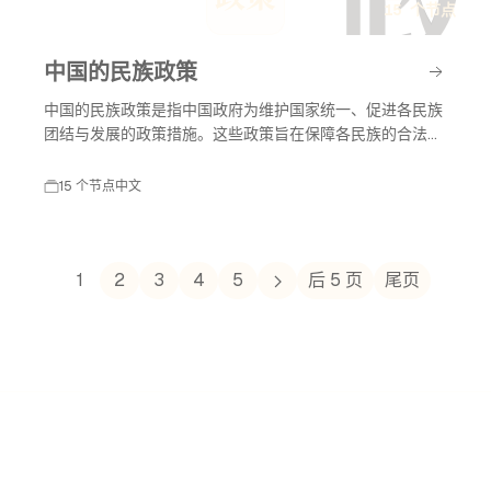
政
15 个节点
中国的民族政策
中国的民族政策是指中国政府为维护国家统一、促进各民族
团结与发展的政策措施。这些政策旨在保障各民族的合法权
益，促进经济与文化的共同发展，维护社会稳定。中国是一
个多民族国家，民族政策的发展历程反映了国家治理和民族
15 个节点
中文
关系的演变。
1
2
3
4
5
后 5 页
尾页