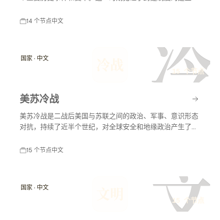
王权的强化、宗教的影响以及社会结构的变化。中世纪的英
国是一个充满动荡与发展的时代，形成了现代英国的基础。
14 个节点
中文
冷
国家 · 中文
冷战
15 个节点
美苏冷战
美苏冷战是二战后美国与苏联之间的政治、军事、意识形态
对抗，持续了近半个世纪，对全球安全和地缘政治产生了深
远的影响。美苏冷战不仅涉及军事竞赛，还包括经济、科技
和文化等多个领域的竞争。
15 个节点
中文
文
国家 · 中文
文明
15 个节点