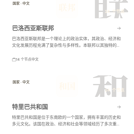
联
国家 · 中文
联邦
14 个节点
巴洛西亚斯联邦
巴洛西亚斯联邦是一个理论上的政治实体，其政治、经济和
文化发展历程充满了复杂性与多样性。本联邦以其独特的社
会制度和多元的文化背景为特点，在历史上经历了多个重要
的时期和变迁，对地区及世界的历史有着深远的影响。
14 个节点
中文
和
国家 · 中文
和国
14 个节点
特里巴共和国
特里巴共和国是位于东南欧的一个国家，拥有丰富的历史和
多元文化。该国在政治、经济和社会等领域经历了多次重要
变革，吸引了全球的关注。特里巴共和国以其美丽的自然景