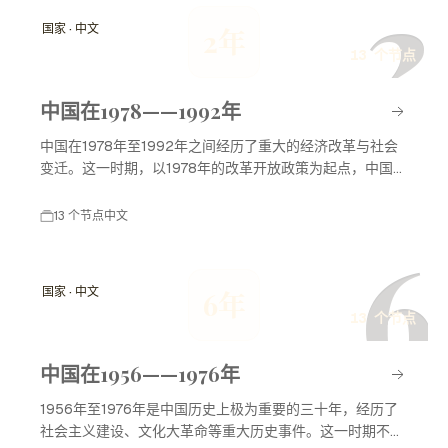
2
国家 · 中文
2年
13 个节点
中国在1978——1992年
中国在1978年至1992年之间经历了重大的经济改革与社会
变迁。这一时期，以1978年的改革开放政策为起点，中国开
始了市场化的转型，逐步融入全球经济。经济迅速发展、对
外贸易扩展、城市化进程加速，以及社会结构的深刻变化，
13 个节点
中文
都为中国的现代化奠定了基础。
6
国家 · 中文
6年
13 个节点
中国在1956——1976年
1956年至1976年是中国历史上极为重要的三十年，经历了
社会主义建设、文化大革命等重大历史事件。这一时期不仅