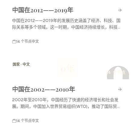
中国在2012——2019年
中国在2012——2019年的发展历史涵盖了经济、科技、国
际关系等多个领域。这一时期，中国经济持续增长，科技创
新不断推进，国际地位显著提升，积极参与全球治理，并推
动“一带一路”倡议，以促进区域和全球经济合作。
14 个节点
中文
0
国家 · 中文
0年
14 个节点
中国在2002——2010年
2002年至2010年，中国经历了快速的经济增长和社会发
展。期间，中国加入世界贸易组织(WTO)，推动了国际贸易
的繁荣，城市化进程加快，科技创新不断提升，奥运会的成
功举办也提升了国家的国际形象。这一时期标志着中国在全
14 个节点
中文
球舞台上的崛起，影响深远。