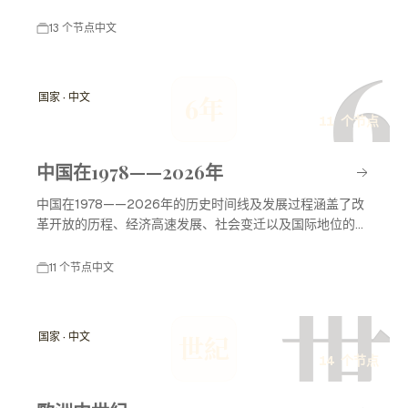
见证了中国社会的变革与发展，还奠定了后续改革开放的基
础。
13 个节点
中文
6
国家 · 中文
6年
11 个节点
中国在1978——2026年
中国在1978——2026年的历史时间线及发展过程涵盖了改
革开放的历程、经济高速发展、社会变迁以及国际地位的提
升。这一时期，中国经历了重大的政治、经济和文化变革，
走上了现代化建设的快速道路。
11 个节点
中文
世
国家 · 中文
世紀
14 个节点