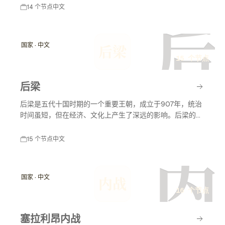
观和传统文化而闻名，是一个充满活力的国家。
14 个节点
中文
后
国家 · 中文
后梁
15 个节点
后梁
后梁是五代十国时期的一个重要王朝，成立于907年，统治
时间虽短，但在经济、文化上产生了深远的影响。后梁的建
立标志着唐朝的正式结束，开启了中国历史上的分裂时期，
之后紧接着出现在历史舞台的还有后唐、后晋等王朝。
15 个节点
中文
内
国家 · 中文
内战
16 个节点
塞拉利昂内战