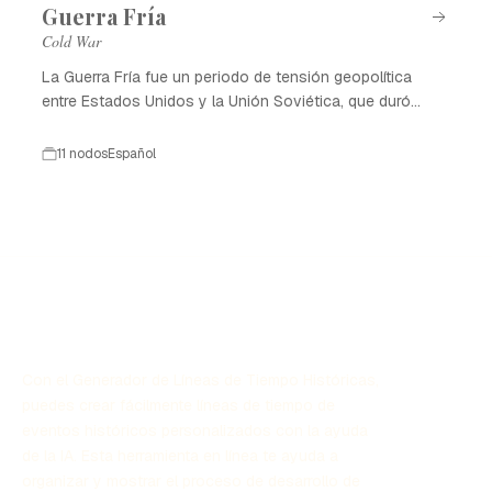
Guerra Fría
Cold War
La Guerra Fría fue un periodo de tensión geopolítica
entre Estados Unidos y la Unión Soviética, que duró
desde 1947 hasta 1991.
11 nodos
Español
Con el Generador de Líneas de Tiempo Históricas,
puedes crear fácilmente líneas de tiempo de
eventos históricos personalizados con la ayuda
de la IA. Esta herramienta en línea te ayuda a
organizar y mostrar el proceso de desarrollo de