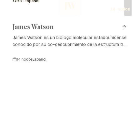
J
Otro · Español
JW
14 nodos
James Watson
James Watson es un biólogo molecular estadounidense
conocido por su co-descubrimiento de la estructura del
ADN en 1953 junto con Francis Crick. Su trabajo ha sido
fundamental para el avance de la genética y la biología
14 nodos
Español
molecular.