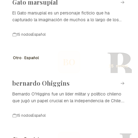
Gato marsupial
El Gato marsupial es un personaje ficticio que ha
capturado la imaginación de muchos a lo largo de los
años. Su desarrollo ha pasado por varias etapas, desde
sus primeras apariciones hasta su consolidación como
15 nodos
Español
un ícono cultural. A continuación, se presenta una línea
B
de tiempo detallada de su evolución.
Otro · Español
BO
15 nodos
bernardo Ohiggins
Bernardo O'Higgins fue un líder militar y político chileno
que jugó un papel crucial en la independencia de Chile.
Nacido en Chillán en 1778, O'Higgins es conocido como
uno de los Padres de la Patria de Chile. Su legado
15 nodos
Español
incluye la lucha por la independencia, la organización del
ejército chileno y su influencia en la política y la
sociedad chilena.