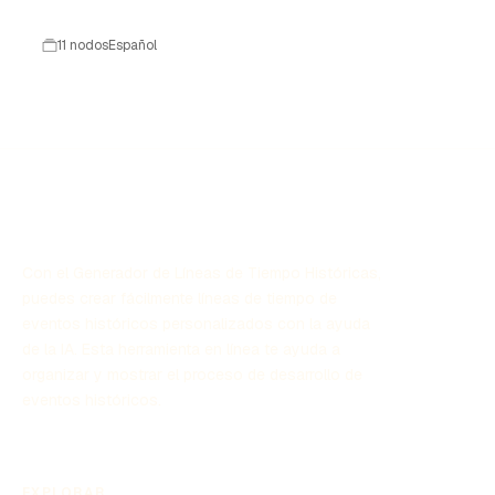
desde 1947 hasta 1991.
11 nodos
Español
Con el Generador de Líneas de Tiempo Históricas,
puedes crear fácilmente líneas de tiempo de
eventos históricos personalizados con la ayuda
de la IA. Esta herramienta en línea te ayuda a
organizar y mostrar el proceso de desarrollo de
eventos históricos.
EXPLORAR