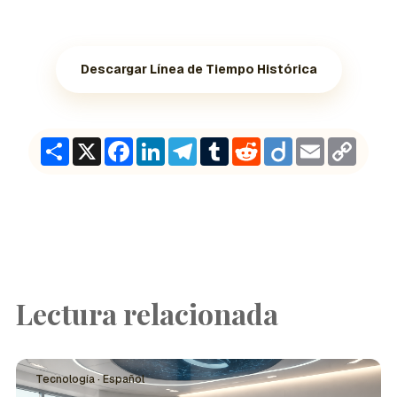
Descargar Línea de Tiempo Histórica
Share
X
Facebook
LinkedIn
Telegram
Tumblr
Reddit
Diigo
Email
Copy
Link
Lectura relacionada
Tecnología · Español