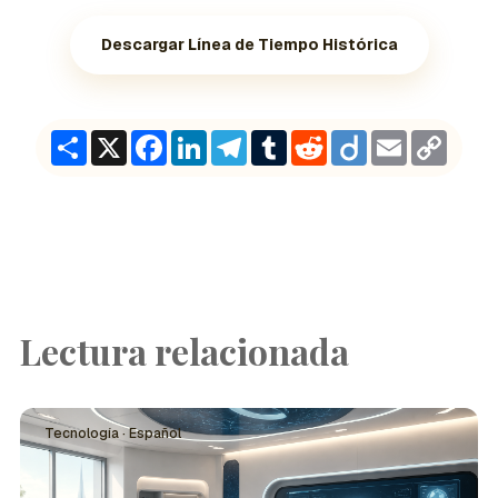
Descargar Línea de Tiempo Histórica
Share
X
Facebook
LinkedIn
Telegram
Tumblr
Reddit
Diigo
Email
Copy
Link
Lectura relacionada
Tecnología · Español