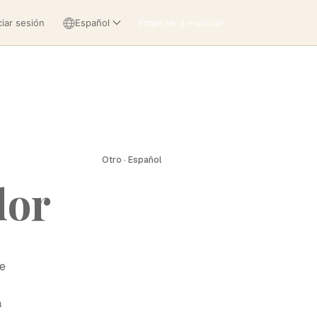
ciar sesión
Español
Empezar a explorar
Otro · Español
dor
de
a