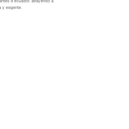
antes d ecuador, atrayendo a
a y exigente.