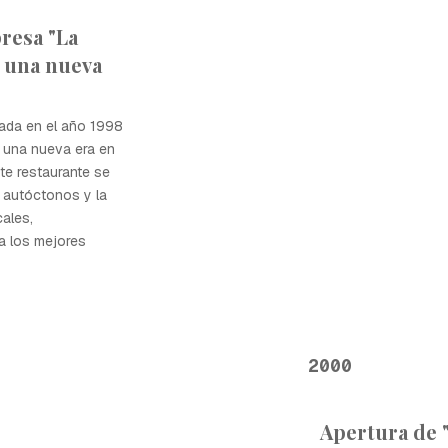
resa "La
e una nueva
dada en el año 1998
e una nueva era en
te restaurante se
s autóctonos y la
cales,
a los mejores
2000
Apertura de "