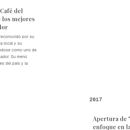
Café del
 los mejores
dor
 reconocido por su
a local y su
ándose como uno de
uador. Su menú
s del país y la
2017
Apertura de 
enfoque en la