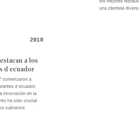
los mejores restaur
una clientela divers
2010
estacan a los
s d ecuador
a" comenzaron a
urantes d ecuador,
a innovación en la
nto ha sido crucial
tos culinarios