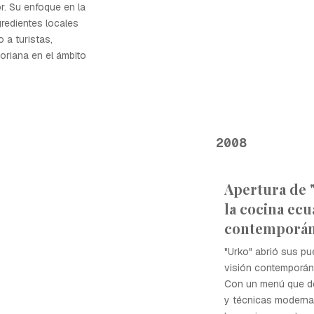
r. Su enfoque en la
gredientes locales
 a turistas,
oriana en el ámbito
2008
Apertura de 
la cocina ecu
contemporá
"Urko" abrió sus p
visión contemporáne
Con un menú que de
y técnicas moderna