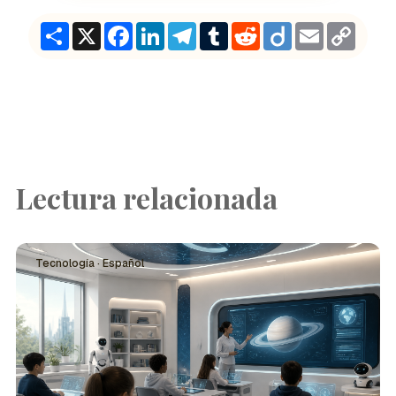
Share
X
Facebook
LinkedIn
Telegram
Tumblr
Reddit
Diigo
Email
Copy
Link
Lectura relacionada
Tecnología · Español