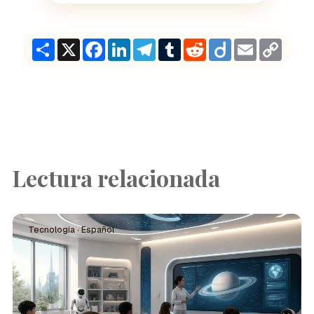
Share
X
Facebook
LinkedIn
Telegram
Tumblr
Reddit
Diigo
Email
Copy
Link
Lectura relacionada
Tecnología · Español