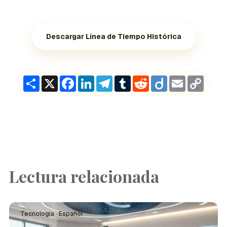
Descargar Línea de Tiempo Histórica
Share
X
Facebook
LinkedIn
Telegram
Tumblr
Reddit
Diigo
Email
Copy
Link
Lectura relacionada
Tecnología · Español