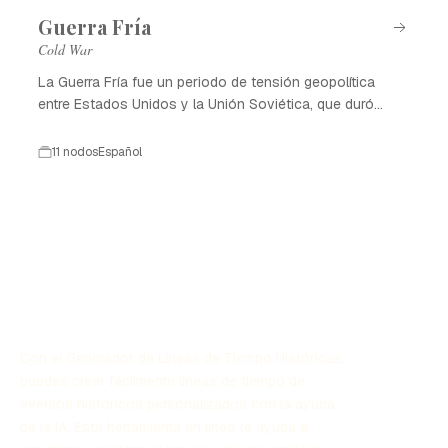
Guerra Fría
Cold War
La Guerra Fría fue un periodo de tensión geopolítica
entre Estados Unidos y la Unión Soviética, que duró
desde 1947 hasta 1991.
11 nodos
Español
Con el Generador de Líneas de Tiempo Históricas,
puedes crear fácilmente líneas de tiempo de
eventos históricos personalizados con la ayuda
de la IA. Esta herramienta en línea te ayuda a