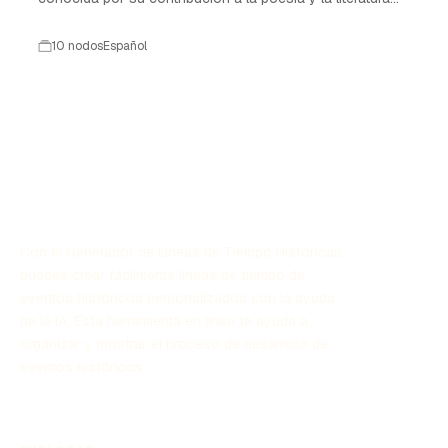
contemporánea.
10 nodos
Español
Con el Generador de Líneas de Tiempo Históricas,
puedes crear fácilmente líneas de tiempo de
eventos históricos personalizados con la ayuda
de la IA. Esta herramienta en línea te ayuda a
organizar y mostrar el proceso de desarrollo de
eventos históricos.