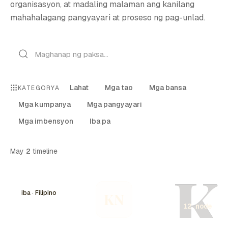
organisasyon, at madaling malaman ang kanilang
mahahalagang pangyayari at proseso ng pag-unlad.
Lahat
Mga tao
Mga bansa
KATEGORYA
Mga kumpanya
Mga pangyayari
Mga imbensyon
Iba pa
May
2
timeline
K
iba · Filipino
KN
12 node