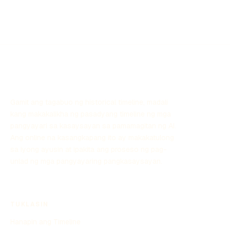
kaganapan sa bawat isa. Sa artikulong ito, tatalakayin
natin ang kasaysayan ng pag-unlad ng Timeline mula sa
mga naunang taon hanggang sa kasalukuyan.
Gamit ang tagabuo ng historical timeline, madali
kang makakalikha ng pasadyang timeline ng mga
pangyayari sa kasaysayan sa pamamagitan ng AI.
Ang online na kasangkapang ito ay makakatulong
sa iyong ayusin at ipakita ang proseso ng pag-
unlad ng mga pangyayaring pangkasaysayan.
TUKLASIN
Hanapin ang Timeline