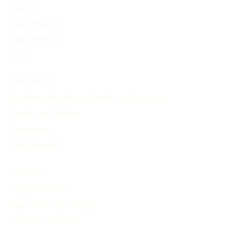
Mga tao
Mga pangyayari
Mga imbensyon
Iba pa
PRODUKTO
Maghanap at lumikha ng timeline ng kasaysayan
Hanapin ang Timeline
Pagpepresyo
Aking Account
TUNGKOL
Tungkol Sa Amin
Mga Tuntunin ng Serbisyo
Patakaran sa Privacy