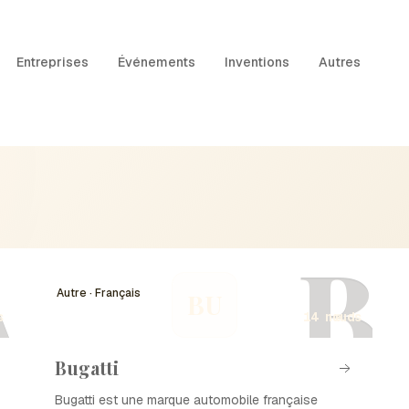
Entreprises
Événements
Inventions
Autres
A
B
Autre · Français
BU
s
14 nœuds
Bugatti
Bugatti est une marque automobile française