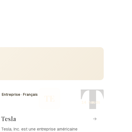
T
Entreprise · Français
TE
14 nœuds
Tesla
Tesla, Inc. est une entreprise américaine