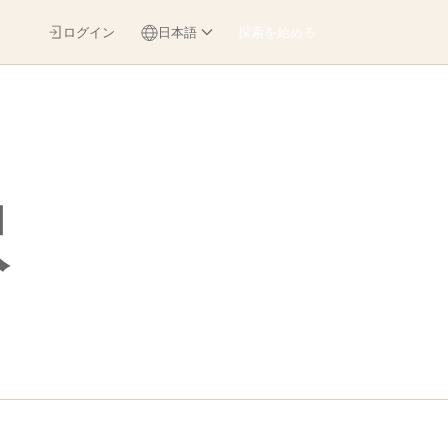
ログイン
日本語
探索を始める
択