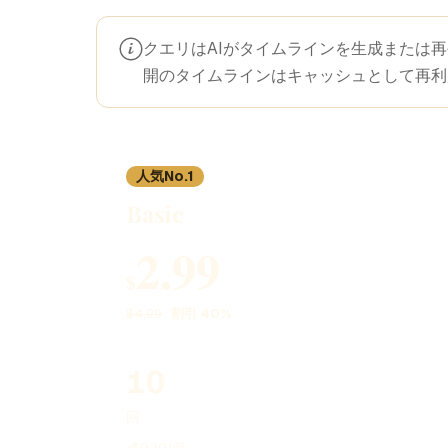
クエリはAIがタイムラインを生成または
開のタイムラインはキャッシュとして再利
人気No.1
Basic
2.99
$
$4.99
割引 40%
10
回