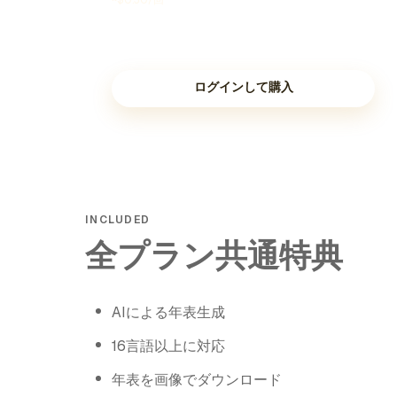
~$0.30/回
ログインして購入
INCLUDED
全プラン共通特典
AIによる年表生成
16言語以上に対応
年表を画像でダウンロード