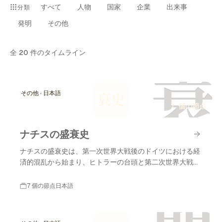
すべて
人物
国家
企業
出来事
分類
発明
その他
全
20
件のタイムライン
衰
その他 · 日本語
衰史
7 個の節点
ナチスの盛衰史
ナチスの盛衰史は、第一次世界大戦後のドイツにおける経
済的混乱から始まり、ヒトラーの台頭と第二次世界大戦の
終結に至るまでの重要な出来事を含みます。
7 個の節点
日本語