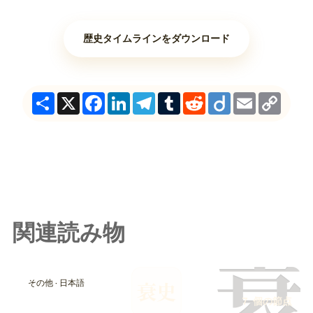
歴史タイムラインをダウンロード
Share
X
Facebook
LinkedIn
Telegram
Tumblr
Reddit
Diigo
Email
Copy
Link
関連読み物
衰
その他 · 日本語
衰史
7 個の節点