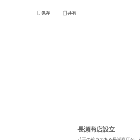
保存
共有
長瀬商店設立
花王の前身である長瀬商店が、