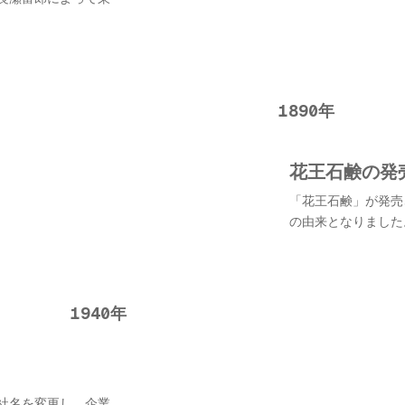
1890年
花王石鹸の発
「花王石鹸」が発売
の由来となりました
1940年
社名を変更し、企業