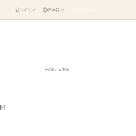
ログイン
日本語
探索を始める
その他 · 日本語
開