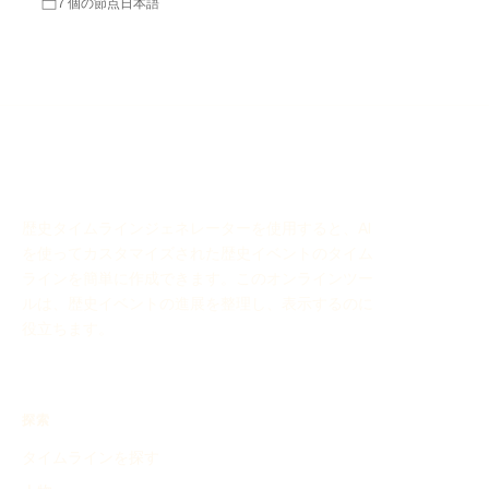
7 個の節点
日本語
歴史タイムラインジェネレーターを使用すると、AI
を使ってカスタマイズされた歴史イベントのタイム
ラインを簡単に作成できます。このオンラインツー
ルは、歴史イベントの進展を整理し、表示するのに
役立ちます。
探索
タイムラインを探す