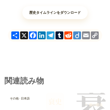
歴史タイムラインをダウンロード
Share
X
Facebook
LinkedIn
Telegram
Tumblr
Reddit
Diigo
Email
Copy
Link
関連読み物
衰
その他 · 日本語
衰史
7 個の節点