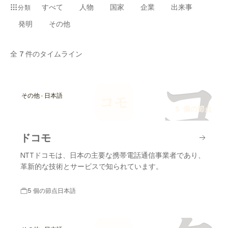
すべて
人物
国家
企業
出来事
分類
発明
その他
全
7
件のタイムライン
コ
その他 · 日本語
コモ
5 個の節点
ドコモ
NTTドコモは、日本の主要な携帯電話通信事業者であり、
革新的な技術とサービスで知られています。
5 個の節点
日本語