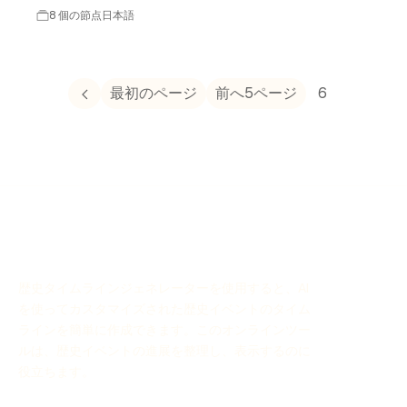
8 個の節点
日本語
最初のページ
前へ5ページ
6
歴史タイムラインジェネレーターを使用すると、AI
を使ってカスタマイズされた歴史イベントのタイム
ラインを簡単に作成できます。このオンラインツー
ルは、歴史イベントの進展を整理し、表示するのに
役立ちます。