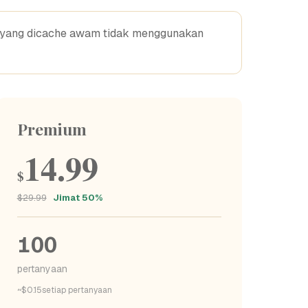
a yang dicache awam tidak menggunakan
Premium
14.99
$
$29.99
Jimat 50%
100
pertanyaan
~$0.15setiap pertanyaan