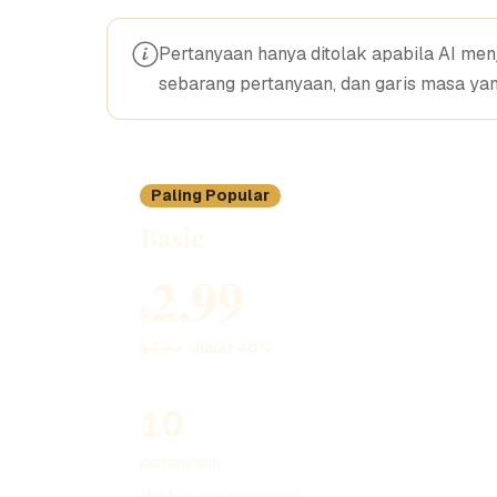
Pertanyaan hanya ditolak apabila AI m
sebarang pertanyaan, dan garis masa ya
Paling Popular
Basic
2.99
$
$4.99
Jimat 40%
10
pertanyaan