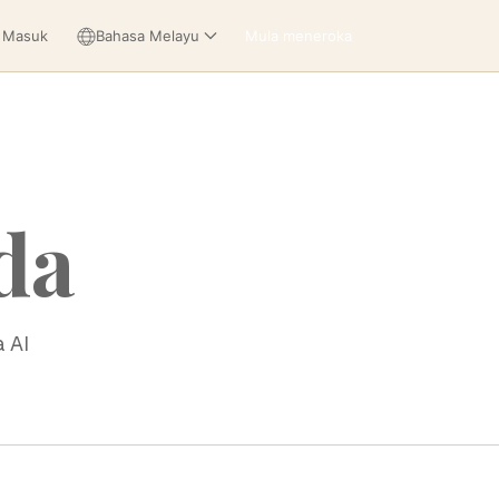
 Masuk
Bahasa Melayu
Mula meneroka
da
 AI