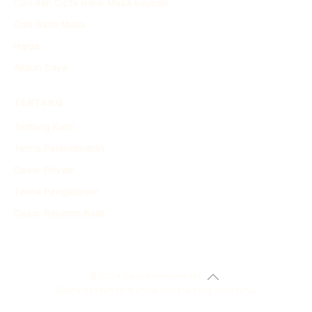
Cari dan Cipta Garis Masa Sejarah
Cari Garis Masa
Harga
Akaun Saya
TENTANG
Tentang Kami
Terma Perkhidmatan
Dasar Privasi
Terma Pengiklanan
Dasar Bayaran Balik
© 2024 history-timeline.net
Dibina dengan teliti untuk mereka yang ingin tahu.