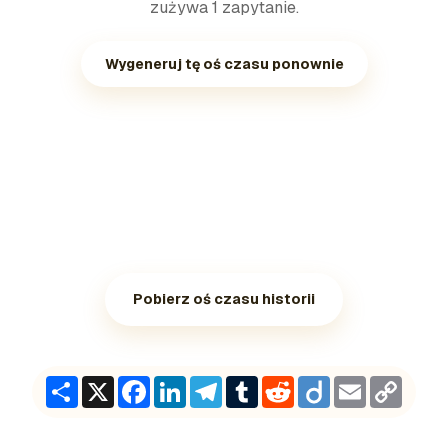
zużywa 1 zapytanie.
Wygeneruj tę oś czasu ponownie
Pobierz oś czasu historii
Share
X
Facebook
LinkedIn
Telegram
Tumblr
Reddit
Diigo
Email
Copy
Link