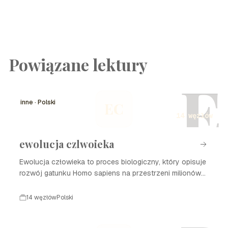
Powiązane lektury
E
inne · Polski
EC
14 węzłów
ewolucja czlwoieka
Ewolucja człowieka to proces biologiczny, który opisuje
rozwój gatunku Homo sapiens na przestrzeni milionów
lat. Zaczynając od wspólnych przodków z małpami,
przez różne etapy rozwoju, takie jak Homo habilis czy
14 węzłów
Polski
Homo erectus, aż po współczesnego człowieka,
ewolucja człowieka jest fascynującą historią