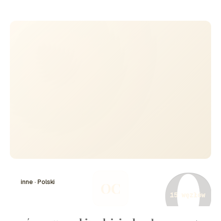
społeczne oraz kryzys ekonomiczny. Rewolucja
przyniosła zmiany, które wpłynęły na rozwój demokracji
i praw człowieka w Europie i na świecie. Jej skutki są
odczuwalne do dziś, a wydarzenia tego okresu
pozostają kluczowe w historii nowożytnej. W ciągu
dziesięciu lat rewolucja przeszła przez różne etapy, w
tym rządy jakobinów, terror i ostatecznie powstanie
Cesarstwa Napoleona.
O
inne · Polski
OC
15 węzłów