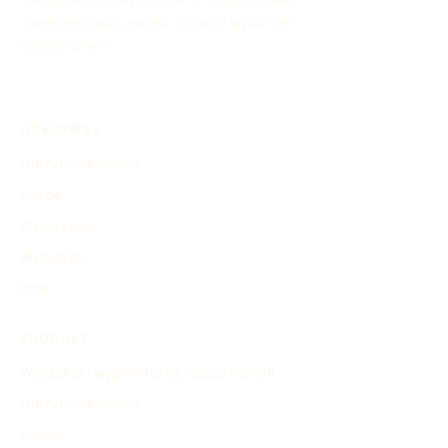
narzędzie online pomoże Ci zorganizować i
zaprezentować proces rozwoju wydarzeń
historycznych.
ODKRYWAJ
Odkryj osie czasu
Ludzie
Wydarzenia
Wynalazki
Inne
PRODUKT
Wyszukaj i wygeneruj oś czasu historii
Odkryj osie czasu
Cennik