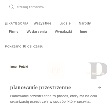
Wszystkie
Ludzie
Narody
KATEGORIA
Firmy
Wydarzenia
Wynalazki
Inne
Pokazano
16
osi czasu
P
inne · Polski
PP
14 węzłów
planowanie przestrzenne
Planowanie przestrzenne to proces, który ma na celu
organizację przestrzeni w sposób, który sprzyja
zrównoważonemu rozwojowi, efektywności i jakości