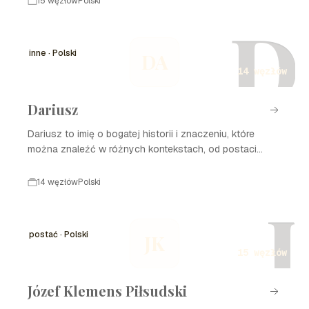
15 węzłów
Polski
D
inne · Polski
DA
14 węzłów
Dariusz
Dariusz to imię o bogatej historii i znaczeniu, które
można znaleźć w różnych kontekstach, od postaci
historycznych po współczesne firmy i organizacje. W
tej linii czasu przedstawimy kluczowe wydarzenia
14 węzłów
Polski
związane z rozwojem Dariusza w różnych dziedzinach,
J
ukazując jego wpływ i znaczenie na przestrzeni lat.
postać · Polski
JK
15 węzłów
Józef Klemens Piłsudski