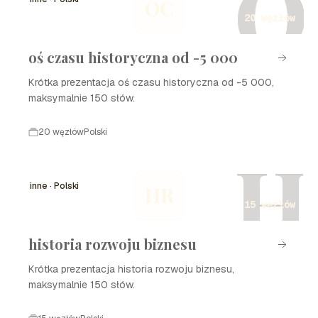
O
OC
Osmańskiego, wprowadzając liczne reformy wojskowe i
20 węzłów
administracyjne oraz prowadząc wojny, które
przyczyniły się do potęgi ich państwa.
oś czasu historyczna od -5 000
Krótka prezentacja oś czasu historyczna od -5 000,
maksymalnie 150 słów.
20 węzłów
Polski
H
inne · Polski
HR
15 węzłów
historia rozwoju biznesu
Krótka prezentacja historia rozwoju biznesu,
maksymalnie 150 słów.