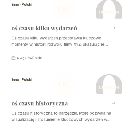
O
inne · Polski
OC
14 węzłów
oś czasu kilku wydarzeń
Oś czasu kilku wydarzeń przedstawia kluczowe
momenty w historii rozwoju firmy XYZ, ukazując jej
ewolucję oraz wpływ na rynek. W ciągu ostatnich
dwóch dekad firma przeszła przez istotne zmiany, które
14 węzłów
Polski
przyczyniły się do jej sukcesu i rozpoznawalności na
O
świecie. Poniżej znajduje się szczegółowa linia czasu z
najważniejszymi wydarzeniami w historii firmy. Warto
inne · Polski
OC
zwrócić uwagę na dynamikę rozwoju i innowacje, które
13 węzłów
wpłynęły na branżę.
oś czasu historyczna
Oś czasu historyczna to narzędzie, które pozwala na
wizualizację i zrozumienie kluczowych wydarzeń w
historii w sposób chronologiczny. Umożliwia to