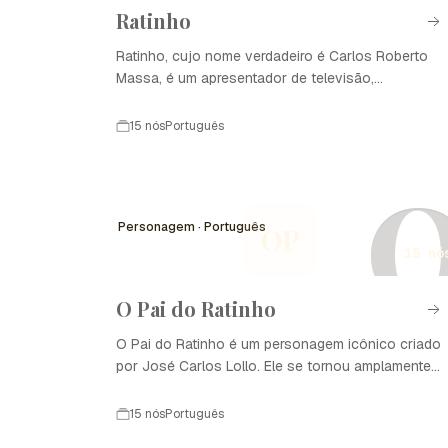
Ratinho
Ratinho, cujo nome verdadeiro é Carlos Roberto
Massa, é um apresentador de televisão,
empresário e político brasileiro. Ele é mais
conhecido por seu programa de televisão
15 nós
Português
"Programa do Ratinho", que estreou em 1998 e se
tornou um dos shows mais populares do Brasil.
Ratinho também tem uma carreira diversificada que
inclui a atuação em rádio, a gestão de empresas e
Personagem · Português
OP
a participação na política.
15 nó
O Pai do Ratinho
O Pai do Ratinho é um personagem icônico criado
por José Carlos Lollo. Ele se tornou amplamente
conhecido no Brasil e em outros países de língua
portuguesa por suas histórias cativantes e
15 nós
Português
ilustrações encantadoras. O personagem é uma