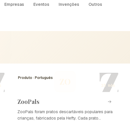
Empresas
Eventos
Invenções
Outros
Z
Z
Produto · Português
ZO
s
15 nós
ZooPals
ZooPals foram pratos descartáveis populares para
crianças, fabricados pela Hefty. Cada prato
apresentava a face de um animal diferente,