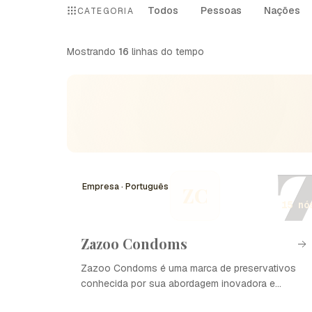
Todos
Pessoas
Nações
CATEGORIA
Mostrando
16
linhas do tempo
Empresa · Português
ZC
15 nó
Zazoo Condoms
Zazoo Condoms é uma marca de preservativos
conhecida por sua abordagem inovadora e
campanhas publicitárias criativas. Desde a sua