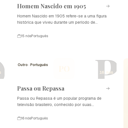
Homem Nascido em 1905
Homem Nascido em 1905 refere-se a uma figura
histórica que viveu durante um período de
grandes mudanças e eventos significativos ao
longo do século XX. Este indivíduo testemunhou
15 nós
Português
duas guerras mundiais, a Grande Depressão, e o
surgimento de novas tecnologias e movimentos
O
P
sociais. Sua vida e realizações refletem a
evolução e os desafios enfrentados por sua
Outro · Português
PO
geração.
s
16 nós
Passa ou Repassa
Passa ou Repassa é um popular programa de
televisão brasileiro, conhecido por suas
competições divertidas e desafiadoras entre
equipes. Estreou na década de 1980 e
16 nós
Português
rapidamente se tornou um sucesso, sendo exibido