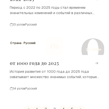
Период с 2022 по 2025 годы стал временем
значительных изменений и событий в различных
сферах жизни, включая политику, экономику,
технологии и культуру. В этом временном отрезке
13 узлов
Русский
мир столкнулся с новыми вызовами и
О
возможностями, которые повлияли на будущее
человечества. В данной временной шкале
Страна · Русский
О1
представлены ключевые события, произошедшие в
14 узлов
2022-2025 годах.
от 1000 года до 2025
История развития от 1000 года до 2025 года
охватывает множество значимых событий, которые
оказали влияние на формирование современного
мира. В этот период происходили важные
14 узлов
Русский
изменения в политике, культуре, науке и
технологиях, которые определили судьбу стран и
народов. Мы рассмотрим ключевые моменты,