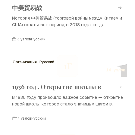
中美贸易战
История 中美贸易战 (торговой войны между Китаем и
США) охватывает период с 2018 года, когда
начались активные торговые споры, и
продолжается до наших дней. Основные причины
13 узлов
Русский
конфликта заключаются в торговом дефиците,
1
вопросах интеллектуальной собственности и
тарифах на товары. Эти события оказали
Организация · Русский
1Г
значительное влияние на мировую экономику и
14 узлов
отношения между двумя странами.
1936 год . Открытие школы в
В 1936 году произошло важное событие — открытие
новой школы, которое стало значимым шагом в
развитии образования. Это событие повлияло на
местное сообщество и обеспечило доступ к
14 узлов
Русский
качественному обучению для многих детей. Школа
стала центром культурной и образовательной