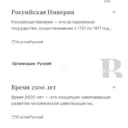
Российская Империя
Российская Империя — это историческое
государство, существовавшее с 1721 по 1917 год,
охватывающее обширные территории Восточной
Европы, Азии и Северной Америки. Она стала одной
14 узлов
Русский
из крупнейших империй в истории, играя важную
В
роль в мировой политике, экономике и культуре.
Временная шкала ниже отражает ключевые
Организация · Русский
В2
события, которые сформировали развитие
15 узлов
Российской Империи.
Время 2500 лет
Время 2500 лет — это концепция, охватывающая
развитие человеческой цивилизации на
протяжении двух с половиной тысячелетий. Она
включает в себя ключевые события, достижения и
15 узлов
Русский
изменения в различных сферах, таких как культура,