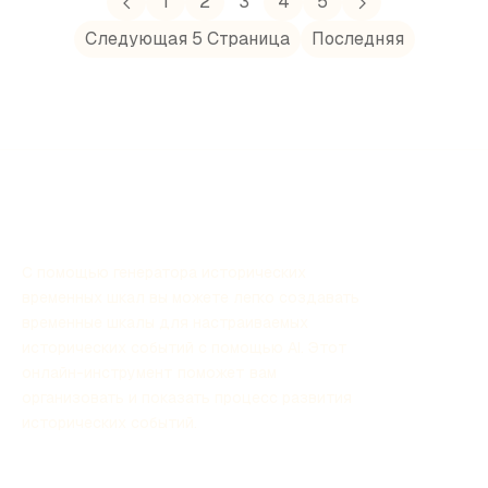
которые стали вехами в истории человечества.
1
2
3
4
5
Следующая 5 Страница
Последняя
С помощью генератора исторических
временных шкал вы можете легко создавать
временные шкалы для настраиваемых
исторических событий с помощью AI. Этот
онлайн-инструмент поможет вам
организовать и показать процесс развития
исторических событий.