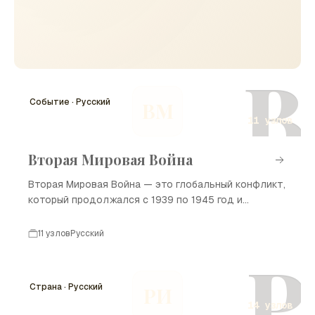
В
Событие · Русский
ВМ
11 узлов
Вторая Мировая Война
Вторая Мировая Война — это глобальный конфликт,
который продолжался с 1939 по 1945 год и
затронул большинство стран мира. Война началась
с агрессии нацистской Германии и привела к
11 узлов
Русский
огромным человеческим потерям и разрушениям. В
Р
ходе войны произошло множество значительных
событий, которые изменили ход истории и привели
Страна · Русский
РИ
к созданию новых международных порядков.
14 узлов