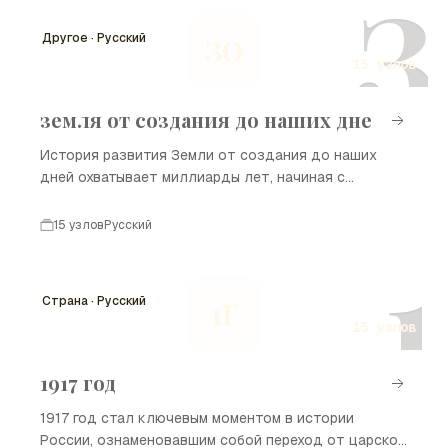
З
наука, политика и экономика. Эта временная шкала
иллюстрирует, как человечество
Другое · Русский
ЗО
эволюционировало, адаптировалось и развивалось
15 узлов
в ответ на вызовы времени.
земля от создания до наших дне
История развития Земли от создания до наших
дней охватывает миллиарды лет, начиная с
формирования нашей планеты и заканчивая
современными событиями. Этот процесс включает
15 узлов
Русский
в себя геологические изменения, эволюцию жизни,
1
развитие цивилизаций и влияние человека на
окружающую среду. В данной временной шкале
Страна · Русский
1Г
представлены ключевые события, которые
15 узлов
формировали Землю и ее обитателей на
протяжении всей истории.
1917 год
1917 год стал ключевым моментом в истории
России, ознаменовавшим собой переход от царской