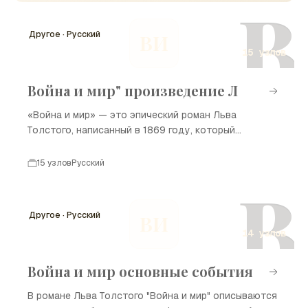
В
Другое · Русский
ВИ
15 узлов
Война и мир" произведение Л
«Война и мир» — это эпический роман Льва
Толстого, написанный в 1869 году, который
охватывает события Наполеоновских войн и их
влияние на российское общество. Произведение
15 узлов
Русский
сочетает в себе элементы исторической прозы и
В
философских размышлений, исследуя судьбы
героев на фоне масштабных исторических
Другое · Русский
ВИ
изменений. Главные персонажи, такие как Пьер
14 узлов
Безухов, Андрей Болконский и Наташа Ростова,
представляют различные аспекты человеческой
жизни и морали. Роман стал одним из самых
Война и мир основные события
значительных произведений мировой литературы и
В романе Льва Толстого "Война и мир" описываются
продолжает вдохновлять читателей по всему миру.