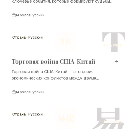
ключевые события, которые формируют судьбы
персонажей на фоне исторических изменений в
России и Европе в начале XIX века. Произведение
14 узлов
Русский
охватывает время наполеоновских войн, показывая,
Т
как личные и общественные жизни переплетаются в
условиях войны и мира. Основные события в "Войне
Страна · Русский
ТВ
и мире" раскрывают темы любви, судьбы, чести и
14 узлов
исторического времени.
Торговая война США-Китай
Торговая война США-Китай — это серия
экономических конфликтов между двумя
крупнейшими экономиками мира, начавшаяся в
начале 2018 года. Основными вопросами спора
14 узлов
Русский
стали тарифы, торговый баланс и интеллектуальная
易
собственность. Эти события оказали значительное
влияние на глобальную экономику и торговые
Страна · Русский
易战
отношения. В данной временной шкале
13 узлов
представлены ключевые моменты, определившие
развитие этого конфликта.