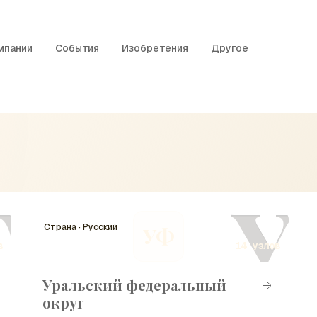
мпании
События
Изобретения
Другое
Т
У
Страна · Русский
УФ
в
14 узлов
Уральский федеральный
округ