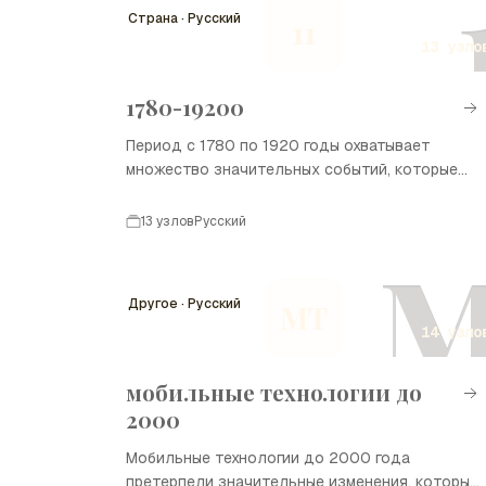
Страна · Русский
11
13 узло
1780-19200
Период с 1780 по 1920 годы охватывает
множество значительных событий, которые
оказали влияние на развитие стран, культур и
обществ по всему миру. Это время революций,
13 узлов
Русский
войн, социальных изменений и научных
открытий, которые сформировали
современный мир.
Другое · Русский
МТ
14 узло
мобильные технологии до
2000
Мобильные технологии до 2000 года
претерпели значительные изменения, которые