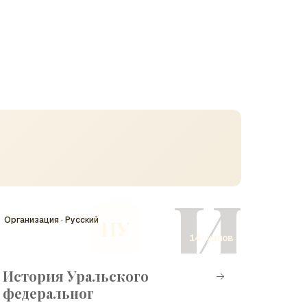
И
Организация · Русский
ИУ
14 узлов
История Уральского
федеральног