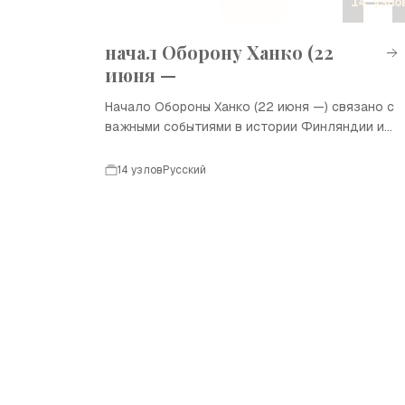
14 узло
шкале представлены ключевые события,
которые сформировали развитие этой
отрасли.
начал Оборону Ханко (22
июня —
Начало Обороны Ханко (22 июня —) связано с
важными событиями в истории Финляндии и
Советского Союза во время Второй мировой
войны. Это событие стало значимой вехой в
14 узлов
Русский
военных действиях, определивших судьбу
региона и его жителей.