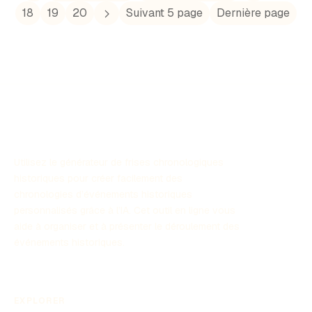
l'histoire a influencé la configuration politique moderne.
18
19
20
Suivant 5 page
Dernière page
Utilisez le générateur de frises chronologiques
historiques pour créer facilement des
chronologies d’événements historiques
personnalisés grâce à l’IA. Cet outil en ligne vous
aide à organiser et à présenter le déroulement des
événements historiques.
EXPLORER