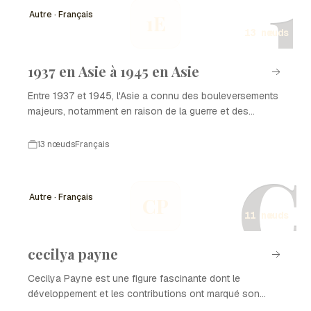
1
quotidiennes.
Autre · Français
1E
13 nœuds
1937 en Asie à 1945 en Asie
Entre 1937 et 1945, l'Asie a connu des bouleversements
majeurs, notamment en raison de la guerre et des
conflits. Cette période est marquée par l'invasion
japonaise en Chine, la montée des tensions en Asie du
13 nœuds
Français
Sud-Est, et la Seconde Guerre mondiale, qui a
C
profondément influencé la géopolitique de la région. De
nombreux événements clés ont façonné l'histoire de
Autre · Français
CP
l'Asie durant ces années tumultueuses.
11 nœuds
cecilya payne
Cecilya Payne est une figure fascinante dont le
développement et les contributions ont marqué son
domaine. Cette chronologie retrace les étapes clés de