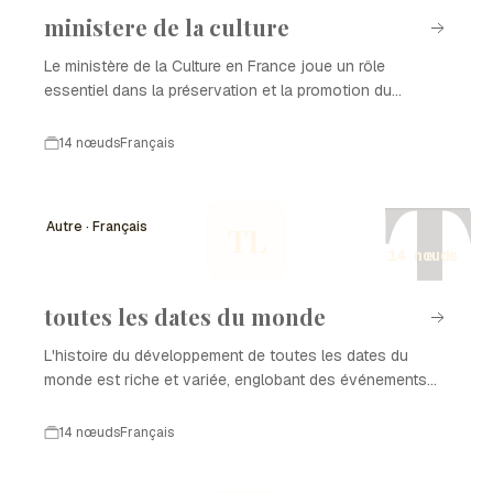
ministere de la culture
Le ministère de la Culture en France joue un rôle
essentiel dans la préservation et la promotion du
patrimoine culturel, artistique et historique du pays.
Depuis sa création, il a évolué pour s'adapter aux
14 nœuds
Français
changements sociétaux et aux nouvelles formes
T
d'expression culturelle. Cette chronologie retrace les
étapes clés du développement du ministère de la Culture,
Autre · Français
TL
mettant en lumière ses missions et ses réalisations au fil
14 nœuds
des ans.
toutes les dates du monde
L'histoire du développement de toutes les dates du
monde est riche et variée, englobant des événements
marquants qui ont façonné notre compréhension du
temps et des dates. Cette chronologie met en lumière
14 nœuds
Français
des moments clés qui ont influencé la manière dont
nous percevons et utilisons le calendrier dans nos vies