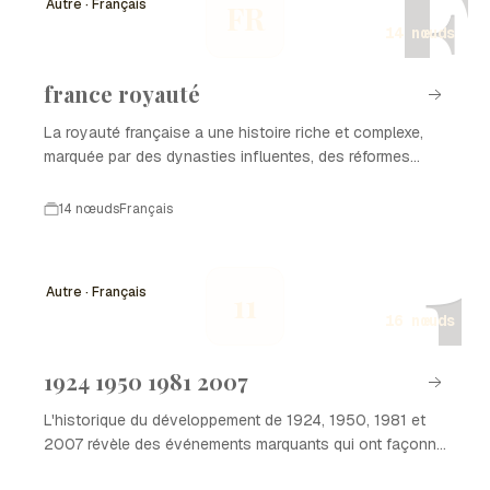
F
Autre · Français
FR
géopolitique mondial.
14 nœuds
france royauté
La royauté française a une histoire riche et complexe,
marquée par des dynasties influentes, des réformes
politiques et des événements majeurs qui ont façonné la
France moderne. Ce parcours historique témoigne des
14 nœuds
Français
luttes de pouvoir, des alliances et des transformations
1
culturelles qui ont eu lieu au fil des siècles.
Autre · Français
11
16 nœuds
1924 1950 1981 2007
L'historique du développement de 1924, 1950, 1981 et
2007 révèle des événements marquants qui ont façonné
le monde moderne. Chaque année représente une étape