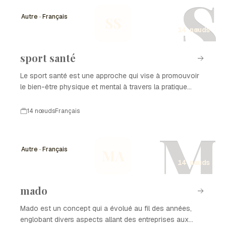
S
Autre · Français
SS
14 nœuds
sport santé
Le sport santé est une approche qui vise à promouvoir
le bien-être physique et mental à travers la pratique
d'activités sportives adaptées. Il s'agit d'un concept qui
a évolué au fil des années, intégrant des connaissances
14 nœuds
Français
en santé publique, en médecine du sport, et en
M
éducation physique. L'objectif est de rendre le sport
accessible à tous, en soulignant ses bienfaits sur la
Autre · Français
MA
santé globale.
14 nœuds
mado
Mado est un concept qui a évolué au fil des années,
englobant divers aspects allant des entreprises aux