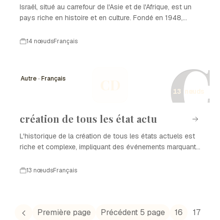
Israël, situé au carrefour de l'Asie et de l'Afrique, est un
pays riche en histoire et en culture. Fondé en 1948,
Israël est le foyer du peuple juif et possède des
paysages variés allant des plages de la Méditerranée
14 nœuds
Français
aux montagnes du Nord. Son développement politique,
C
économique et social est marqué par des événements
marquants qui ont façonné son identité moderne.
Autre · Français
CD
13 nœuds
création de tous les état actu
L'historique de la création de tous les états actuels est
riche et complexe, impliquant des événements marquants
qui ont façonné la géopolitique mondiale. De la formation
de nouveaux pays à des changements de frontières,
13 nœuds
Français
chaque étape a contribué à la diversité des nations que
nous connaissons aujourd'hui. Cet aperçu
chronologique met en lumière les moments clés de la
création de tous les états actuels, illustrant comment
Première page
Précédent 5 page
16
17