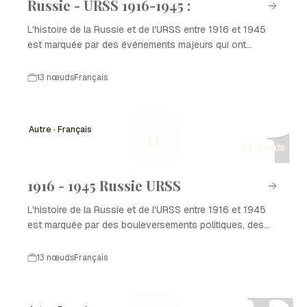
Russie - URSS 1916-1945 :
L'histoire de la Russie et de l'URSS entre 1916 et 1945
est marquée par des événements majeurs qui ont
façonné le destin du pays et du monde. Cette période
inclut la Révolution d'Octobre, la guerre civile, la montée
13 nœuds
Français
du stalinisme, la Seconde Guerre mondiale et la
1
transformation radicale de la société russe. Chacun de
ces événements a eu un impact profond sur la Russie -
Autre · Français
11
URSS 1916-1945 et continue d'influencer la géopolitique
13 nœuds
actuelle.
1916 - 1945 Russie URSS
L'histoire de la Russie et de l'URSS entre 1916 et 1945
est marquée par des bouleversements politiques, des
guerres et des transformations sociales majeures. Cette
période comprend la Révolution russe, la guerre civile, la
13 nœuds
Français
montée du stalinisme et la participation de l'URSS à la
Seconde Guerre mondiale. Ces événements ont façonné
non seulement la Russie, mais également l'équilibre