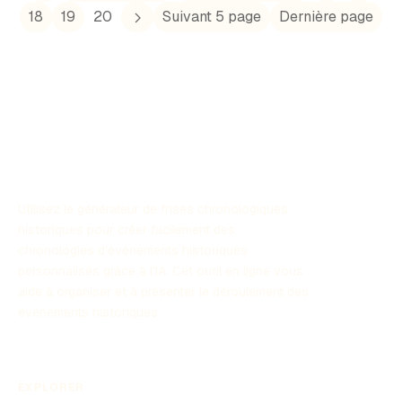
18
19
20
Suivant 5 page
Dernière page
Utilisez le générateur de frises chronologiques
historiques pour créer facilement des
chronologies d’événements historiques
personnalisés grâce à l’IA. Cet outil en ligne vous
aide à organiser et à présenter le déroulement des
événements historiques.
EXPLORER