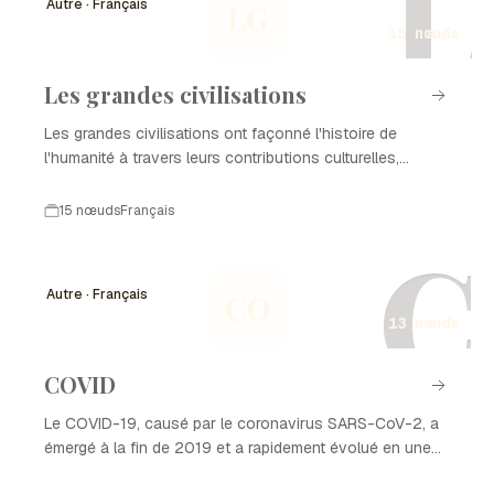
L
Autre · Français
LG
variées telles que les droits de l'homme, le
15 nœuds
développement durable et l'aide humanitaire.
Les grandes civilisations
Les grandes civilisations ont façonné l'histoire de
l'humanité à travers leurs contributions culturelles,
politiques et technologiques. De l'Égypte ancienne à la
civilisation romaine, chaque grande civilisation a laissé
15 nœuds
Français
une empreinte indélébile sur le monde. Cette chronologie
C
met en lumière les événements clés qui ont marqué le
développement de ces civilisations majeures et leur
Autre · Français
CO
influence sur le cours de l'histoire.
13 nœuds
COVID
Le COVID-19, causé par le coronavirus SARS-CoV-2, a
émergé à la fin de 2019 et a rapidement évolué en une
pandémie mondiale. Cette maladie a eu un impact