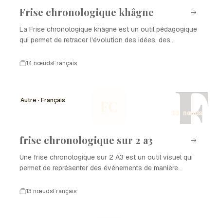
Frise chronologique khâgne
La Frise chronologique khâgne est un outil pédagogique
qui permet de retracer l'évolution des idées, des
événements et des personnages marquants dans le
cadre des études littéraires et historiques. Elle est
14 nœuds
Français
particulièrement utilisée dans les classes préparatoires
F
aux grandes écoles en France, offrant une vue
d'ensemble structurée et chronologique des thèmes
Autre · Français
FC
abordés dans le cursus. Cette méthode favorise une
13 nœuds
meilleure compréhension des contextes historiques et
littéraires, essentielle pour les étudiants de khâgne.
frise chronologique sur 2 a3
Une frise chronologique sur 2 A3 est un outil visuel qui
permet de représenter des événements de manière
chronologique, facilitant ainsi la compréhension des
évolutions dans le temps. Ce format est particulièrement
13 nœuds
Français
utile pour les projets éducatifs, les présentations ou la
documentation historique. Dans cette frise, nous allons