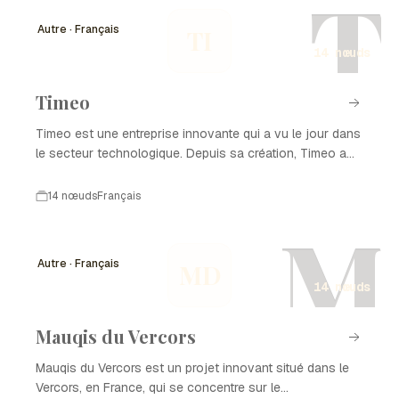
T
Autre · Français
TI
14 nœuds
Timeo
Timeo est une entreprise innovante qui a vu le jour dans
le secteur technologique. Depuis sa création, Timeo a
évolué pour devenir un acteur clé dans son domaine,
offrant des solutions adaptées aux besoins de ses
14 nœuds
Français
clients. Cette chronologie retrace les étapes marquantes
M
du développement de Timeo, mettant en lumière son
parcours et ses réalisations significatives.
Autre · Français
MD
14 nœuds
Mauqis du Vercors
Mauqis du Vercors est un projet innovant situé dans le
Vercors, en France, qui se concentre sur le