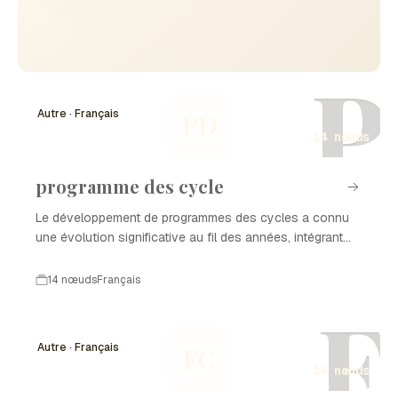
P
Autre · Français
PD
14 nœuds
programme des cycle
Le développement de programmes des cycles a connu
une évolution significative au fil des années, intégrant
des innovations pédagogiques et technologiques. Ces
programmes visent à améliorer l'apprentissage et à
14 nœuds
Français
répondre aux besoins variés des étudiants dans
F
différents contextes éducatifs. Voici un aperçu
chronologique de cette évolution.
Autre · Français
FC
14 nœuds