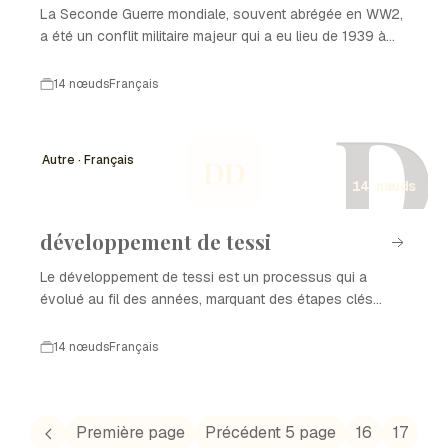
La Seconde Guerre mondiale, souvent abrégée en WW2,
a été un conflit militaire majeur qui a eu lieu de 1939 à
1945, impliquant la plupart des nations du monde. Ce
conflit a été marqué par des événements cruciaux, des
14 nœuds
Français
batailles emblématiques et des changements
D
géopolitiques significatifs. WW2 a profondément
influencé l'histoire contemporaine et continue d'être un
Autre · Français
DD
sujet d'étude important.
14 nœuds
développement de tessi
Le développement de tessi est un processus qui a
évolué au fil des années, marquant des étapes clés
dans l'innovation et la croissance de l'entreprise. Cette
chronologie présente les moments significatifs qui ont
14 nœuds
Français
façonné le développement de tessi, mettant en lumière
ses avancées technologiques et ses contributions au
secteur.
Première page
Précédent 5 page
16
17