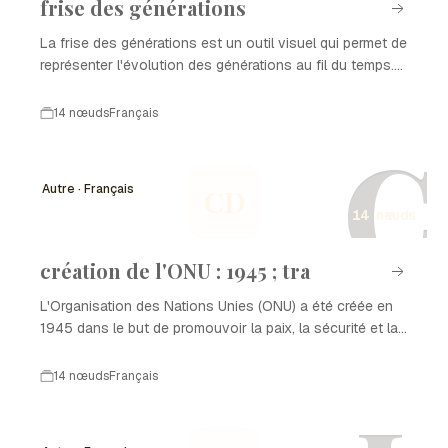
frise des générations
La frise des générations est un outil visuel qui permet de
représenter l'évolution des générations au fil du temps.
Elle offre une perspective claire sur les événements
marquants qui ont façonné les différentes générations,
14 nœuds
Français
facilitant ainsi la compréhension des influences
C
culturelles, sociales et économiques. Cet outil est
souvent utilisé dans des contextes éducatifs et
Autre · Français
CD
professionnels pour illustrer des changements
14 nœuds
significatifs et des tendances au sein des sociétés.
création de l'ONU : 1945 ; tra
L'Organisation des Nations Unies (ONU) a été créée en
1945 dans le but de promouvoir la paix, la sécurité et la
coopération internationale. Cette initiative a été le
résultat des atrocités de la Seconde Guerre mondiale et
14 nœuds
Français
vise à prévenir de futurs conflits en favorisant le
dialogue entre les nations. L'ONU est devenue un acteur
clé dans les affaires mondiales, abordant des questions